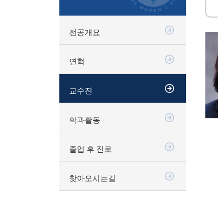
전공개요
연혁
교수진
학과활동
졸업 후 진로
찾아오시는길