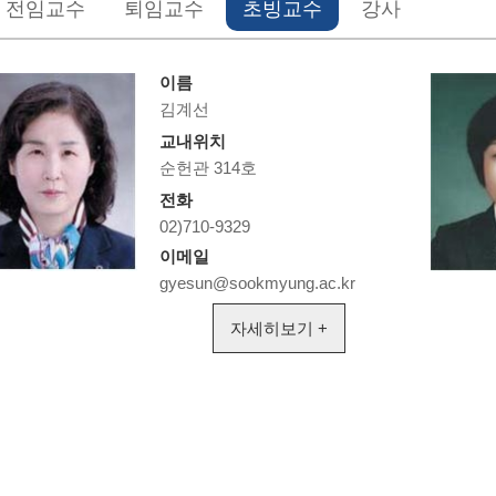
전임교수
퇴임교수
초빙교수
강사
이름
김계선
교내위치
순헌관 314호
전화
02)710-9329
이메일
gyesun@sookmyung.ac.kr
자세히보기 +