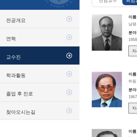
전임교수
퇴임
이름
전공개요
남평
분야
연혁
19
자
교수진
이름
학과활동
하동
분야
졸업 후 진로
19
자
찾아오시는길
이름