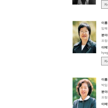
자
이름
임혜
분야
프랑
이메
hye
자
이름
박임
분야
프랑
이메