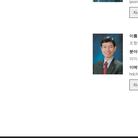
ijeo
자
이름
조항
분야
의미
이메
hdc
자