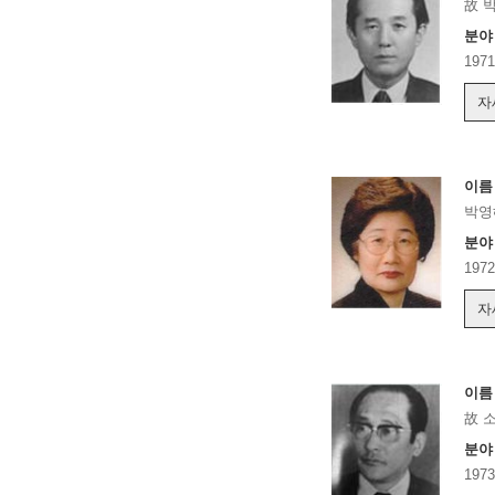
故 
분야
197
자
이름
박영
분야
19
자
이름
故 
분야
197