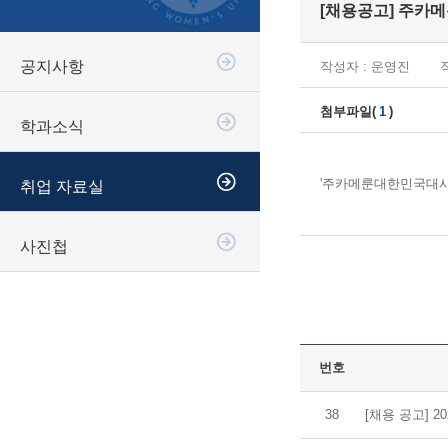
[채용공고] 주카
공지사항
작성자 : 운영진
작
첨부파일(
1
)
학과소식
'주카메룬대한민국대사
취업 자료실
사진첩
번호
38
[채용 공고] 