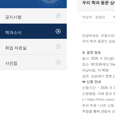
우리 학과 동문 상
공지사항
작성자 : 운영진
작
학과소식
안녕하세요. 프랑스
우리 학과 동문인 상
취업 자료실
🎤
공연 정보
일시: 2026. 4. 24.(금) 
사진첩
장소: NC문화재단 Stag
러닝타임: 약 90분
공연: 상송제이 퀸텟 (
🎟
신청 안내
신청기간: ~ 2026. 4. 
신청방법: 아래 링크 
👉
https://form.na
전석 무료 / 사전 신청
추첨을 통해 관람자 선